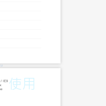
KU
:
 / IE9
ox
me