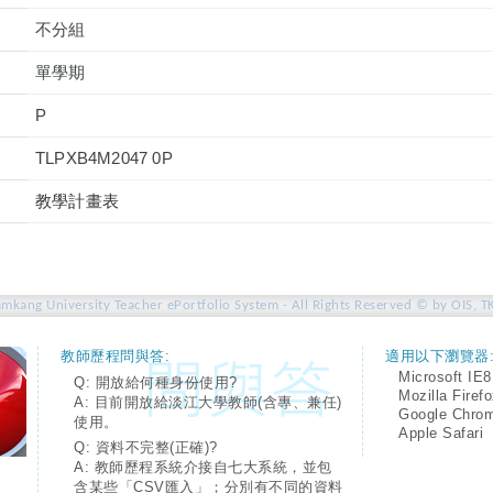
不分組
單學期
P
TLPXB4M2047 0P
教學計畫表
amkang University Teacher ePortfolio System - All Rights Reserved © by OIS, T
教師歷程問與答:
適用以下瀏覽器
Microsoft IE8
Q: 開放給何種身份使用?
Mozilla Firef
A: 目前開放給淡江大學教師(含專、兼任)
Google Chro
使用。
Apple Safari
Q: 資料不完整(正確)?
A: 教師歷程系統介接自七大系統，並包
含某些「CSV匯入」；分別有不同的資料