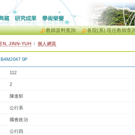
教師資料查詢
各院(系) 現任教師查
N, JINN-YUH
個人網頁
4M2047 0P
112
2
陳進郁
公行系
國會政治
公行四