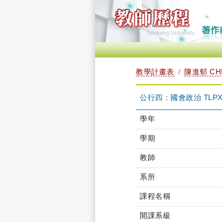
教學計畫表
陳進郁 CHE
公行四：國會政治 TLPXB
學年
學期
教師
系所
課程名稱
開課系級