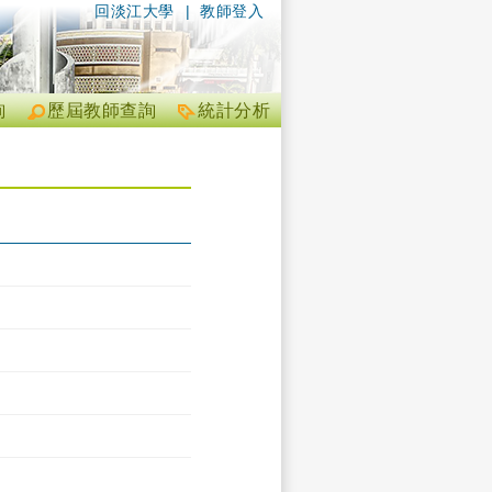
回淡江大學
|
教師登入
詢
歷屆教師查詢
統計分析