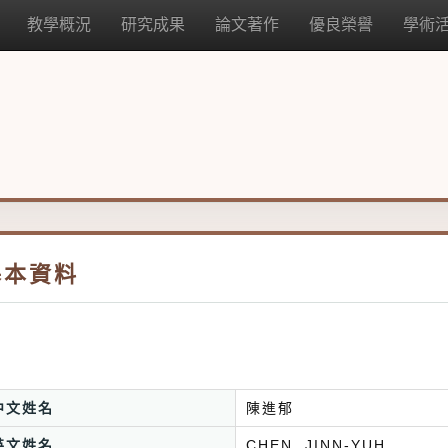
教學概況
研究成果
論文著作
優良榮譽
學術
基本資料
中文姓名
陳進郁
英文姓名
CHEN, JINN-YUH