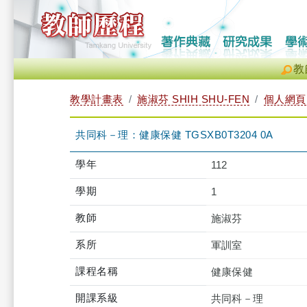
教
教學計畫表
施淑芬 SHIH SHU-FEN
個人網頁
共同科－理：健康保健 TGSXB0T3204 0A
學年
112
學期
1
教師
施淑芬
系所
軍訓室
課程名稱
健康保健
開課系級
共同科－理