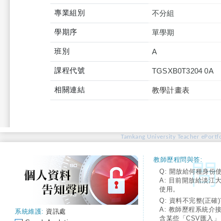
專業組別
不分組
學期序
單學期
班別
A
課程代號
TGSXB0T3204 0A
相關連結
教學計畫表
Tamkang University Teacher ePortfo
教師歷程問與答:
Q: 開放給何種身份
A: 目前開放給淡江
使用。
Q: 資料不完整(正確)
A: 教師歷程系統介
系統維護:
資訊處
含某些「CSV匯入