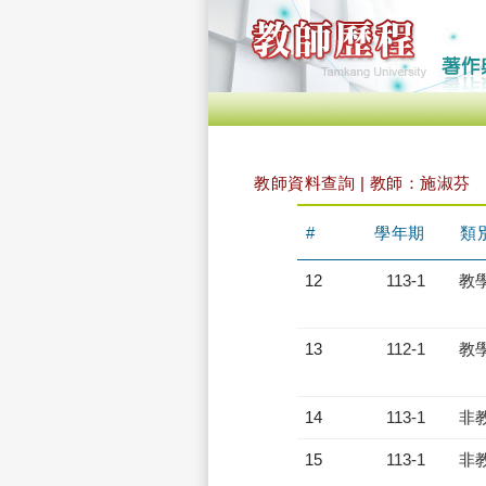
教師資料查詢 | 教師：施淑芬
#
學年期
類
12
113-1
教
13
112-1
教
14
113-1
非
15
113-1
非