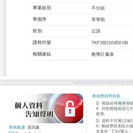
專業組別
不分組
學期序
單學期
班別
正課
課程代號
TKFXB1S0450 0B
相關連結
教學計畫表
Tamkang University Teacher ePortfo
教師歷程問與答:
Q: 開放給何種身份
A: 目前開放給淡江
使用。
Q: 資料不完整(正確)
A: 教師歷程系統介
系統維護:
資訊處
含某些「CSV匯入