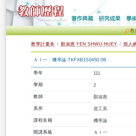
教
教學計畫表
顏淑惠 YEN SHWU-HUEY
個人
ＡＩ一：機率論 TKFXB1S0450 0B
學年
111
學期
2
教師
顏淑惠
系所
資工系
課程名稱
機率論
開課系級
ＡＩ一