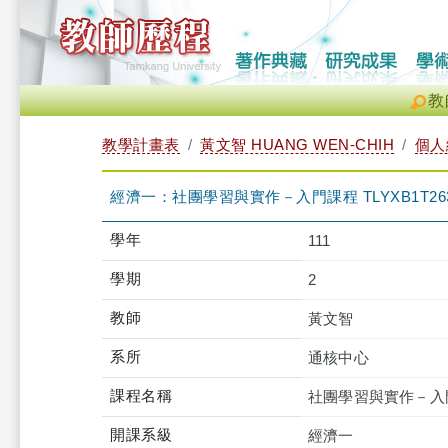
教
教學計畫表
黃文智 HUANG WEN-CHIH
個人
經濟一：社團學習與實作－入門課程 TLYXB1T263
學年
111
學期
2
教師
黃文智
系所
通核中心
課程名稱
社團學習與實作－入
開課系級
經濟一