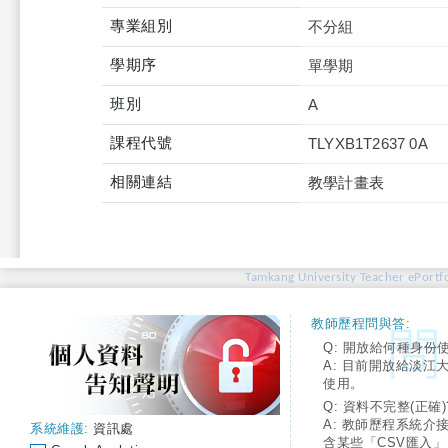
專業組別
不分組
學期序
單學期
班別
A
課程代號
TLYXB1T2637 0A
相關連結
教學計畫表
Tamkang University Teacher ePortfo
教師歷程問與答:
Q: 開放給何種身份
A: 目前開放給淡江
使用。
Q: 資料不完整(正確)
A: 教師歷程系統介
系統維護:
資訊處
含某些「CSV匯入