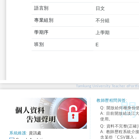
語言別
日文
專業組別
不分組
學期序
上學期
班別
E
Tamkang University Teacher ePortfo
教師歷程問與答:
Q: 開放給何種身份
A: 目前開放給淡江
使用。
Q: 資料不完整(正確)
A: 教師歷程系統介
系統維護:
資訊處
含某些「CSV匯入