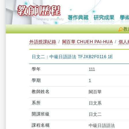
教
外語授課紀錄
闕百華 CHUEH PAI-HUA
個人
日文二：中級日語語法 TFJXB2F0116 1E
學年
111
學期
1
教師姓名
闕百華
系所
日文系
開課班級
日文二
課程名稱
中級日語語法