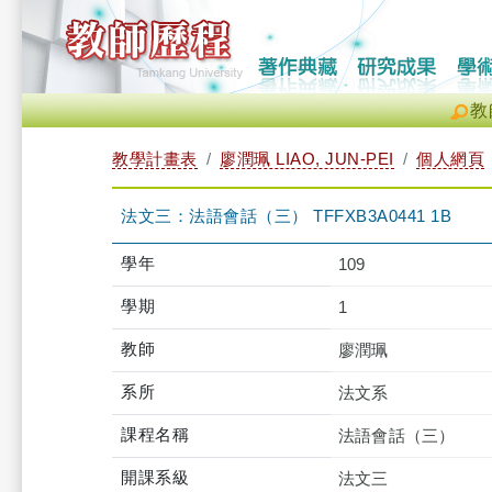
教
教學計畫表
廖潤珮 LIAO, JUN-PEI
個人網頁
法文三：法語會話（三） TFFXB3A0441 1B
學年
109
學期
1
教師
廖潤珮
系所
法文系
課程名稱
法語會話（三）
開課系級
法文三