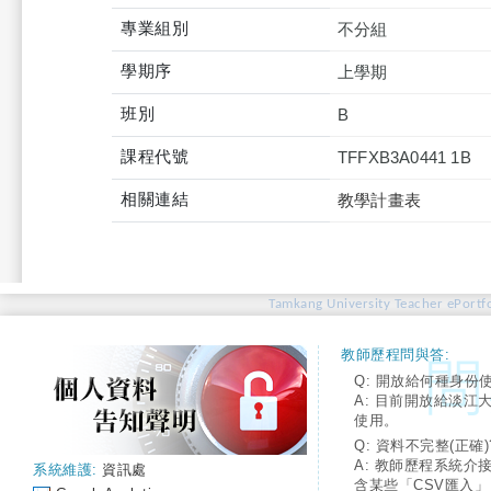
專業組別
不分組
學期序
上學期
班別
B
課程代號
TFFXB3A0441 1B
相關連結
教學計畫表
Tamkang University Teacher ePortfo
教師歷程問與答:
Q: 開放給何種身份
A: 目前開放給淡江
使用。
Q: 資料不完整(正確)
A: 教師歷程系統介
系統維護:
資訊處
含某些「CSV匯入