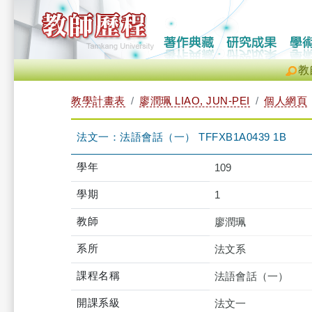
教
教學計畫表
廖潤珮 LIAO, JUN-PEI
個人網頁
法文一：法語會話（一） TFFXB1A0439 1B
學年
109
學期
1
教師
廖潤珮
系所
法文系
課程名稱
法語會話（一）
開課系級
法文一