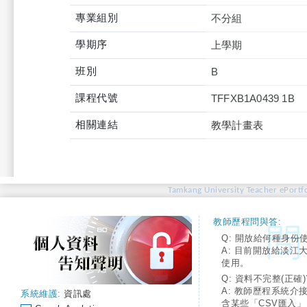
專業組別
不分組
學期序
上學期
班別
B
課程代號
TFFXB1A0439 1B
相關連結
教學計畫表
Tamkang University Teacher ePortfo
教師歷程問與答:
Q: 開放給何種身份
A: 目前開放給淡江
使用。
Q: 資料不完整(正確)
A: 教師歷程系統介
系統維護:
資訊處
含某些「CSV匯入