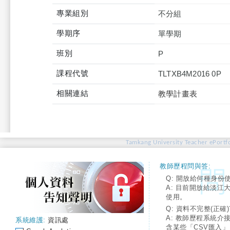
專業組別
不分組
學期序
單學期
班別
P
課程代號
TLTXB4M2016 0P
相關連結
教學計畫表
Tamkang University Teacher ePortfo
教師歷程問與答:
Q: 開放給何種身份
A: 目前開放給淡江
使用。
Q: 資料不完整(正確)
A: 教師歷程系統介
系統維護:
資訊處
含某些「CSV匯入