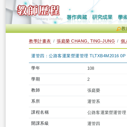
教
教學計畫表
張庭榮 CHANG, TING-JUNG
個
運管四：公路客運業營運管理 TLTXB4M2016 0P
學年
108
學期
2
教師
張庭榮
系所
運管系
課程名稱
公路客運業營運管理
開課系級
運管四