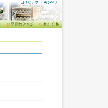
回淡江大學
|
教師登入
詢
歷屆教師查詢
統計分析