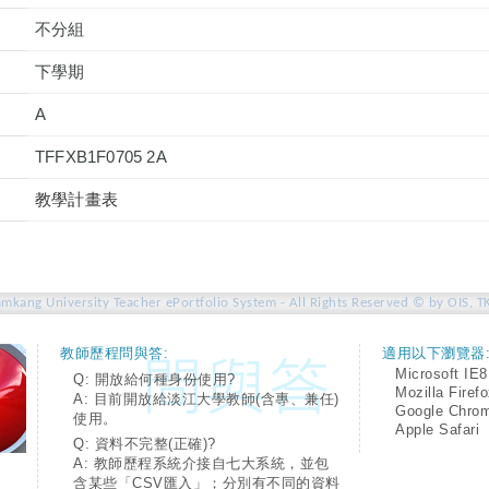
不分組
下學期
A
TFFXB1F0705 2A
教學計畫表
amkang University Teacher ePortfolio System - All Rights Reserved © by OIS, T
教師歷程問與答:
適用以下瀏覽器
Microsoft IE8
Q: 開放給何種身份使用?
Mozilla Firef
A: 目前開放給淡江大學教師(含專、兼任)
Google Chro
使用。
Apple Safari
Q: 資料不完整(正確)?
A: 教師歷程系統介接自七大系統，並包
含某些「CSV匯入」；分別有不同的資料