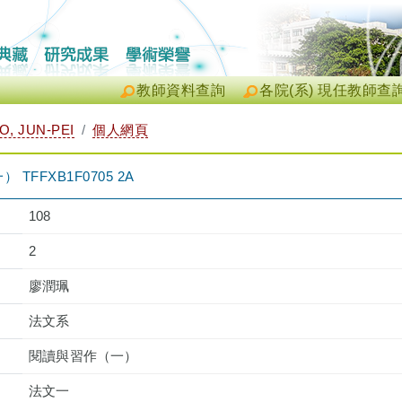
教師資料查詢
各院(系) 現任教師查
, JUN-PEI
個人網頁
FFXB1F0705 2A
108
2
廖潤珮
法文系
閱讀與習作（一）
法文一