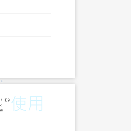
KU
:
 / IE9
ox
me