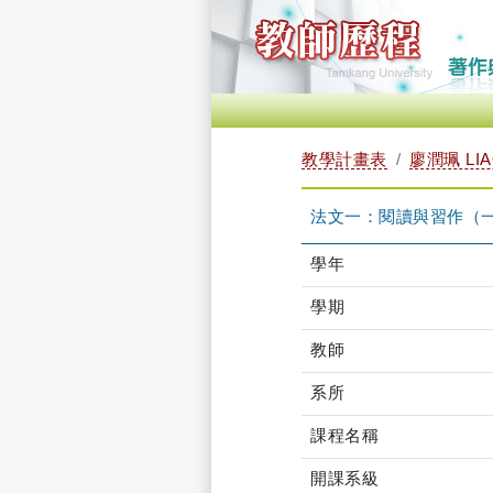
教學計畫表
廖潤珮 LIAO
法文一：閱讀與習作（一） T
學年
學期
教師
系所
課程名稱
開課系級