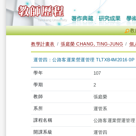
教
教學計畫表
張庭榮 CHANG, TING-JUNG
個
運管四：公路客運業營運管理 TLTXB4M2016 0P
學年
107
學期
2
教師
張庭榮
系所
運管系
課程名稱
公路客運業營運管理
開課系級
運管四