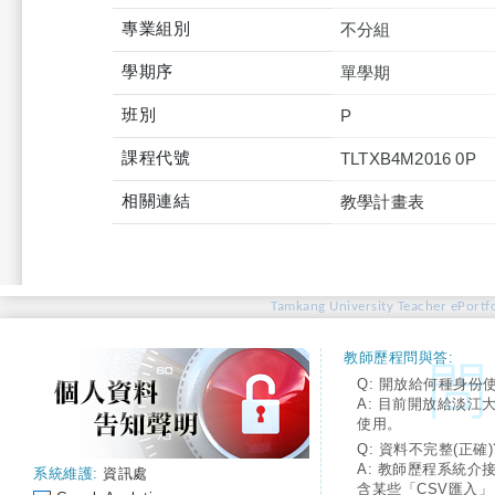
專業組別
不分組
學期序
單學期
班別
P
課程代號
TLTXB4M2016 0P
相關連結
教學計畫表
Tamkang University Teacher ePortfo
教師歷程問與答:
Q: 開放給何種身份
A: 目前開放給淡江
使用。
Q: 資料不完整(正確)
A: 教師歷程系統介
系統維護:
資訊處
含某些「CSV匯入