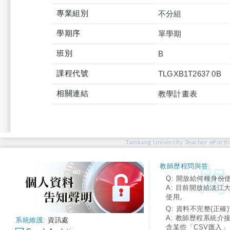
專業組別
不分組
學期序
單學期
班別
B
課程代號
TLGXB1T2637 0B
相關連結
教學計畫表
Tamkang University Teacher ePortfo
教師歷程問與答:
Q: 開放給何種身份
A: 目前開放給淡江
使用。
Q: 資料不完整(正確)
A: 教師歷程系統介
系統維護:
資訊處
含某些「CSV匯入