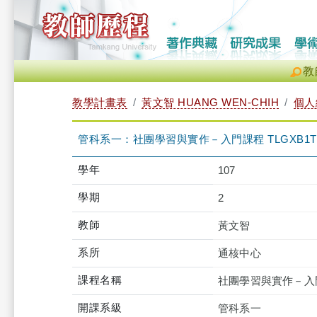
教
教學計畫表
黃文智 HUANG WEN-CHIH
個人
管科系一：社團學習與實作－入門課程 TLGXB1T26
學年
107
學期
2
教師
黃文智
系所
通核中心
課程名稱
社團學習與實作－入
開課系級
管科系一