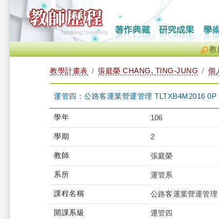
教
教學計畫表
張庭榮 CHANG, TING-JUNG
個
運管四：公路客運業營運管理 TLTXB4M2016 0P
學年
106
學期
2
教師
張庭榮
系所
運管系
課程名稱
公路客運業營運管理
開課系級
運管四