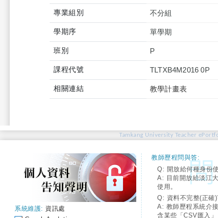
專業組別
不分組
學期序
單學期
班別
P
課程代號
TLTXB4M2016 0P
相關連結
教學計畫表
Tamkang University Teacher ePortfo
教師歷程問與答:
Q: 開放給何種身份
A: 目前開放給淡江
使用。
Q: 資料不完整(正確)
A: 教師歷程系統介
系統維護:
資訊處
含某些「CSV匯入