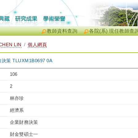
教師資料查詢
各院(系) 現任教師查
CHEN LIN
個人網頁
 TLUXM1B0697 0A
106
2
林亦珍
經濟系
企業財務決策
財金雙碩士一