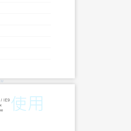
KU
:
 / IE9
ox
me