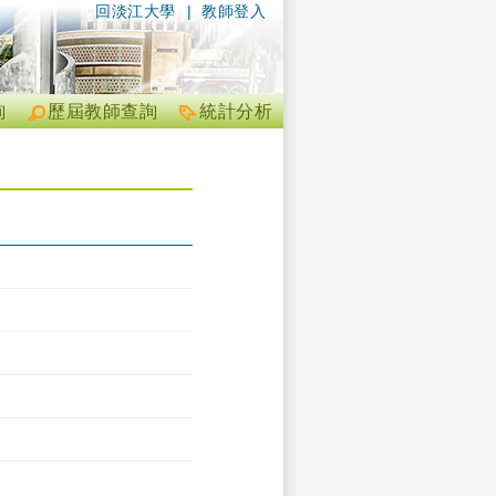
回淡江大學
|
教師登入
詢
歷屆教師查詢
統計分析