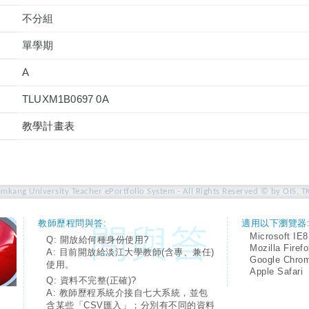
不分組
單學期
A
TLUXM1B0697 0A
教學計畫表
amkang University Teacher ePortfolio System - All Rights Reserved © by OIS, T
教師歷程問與答:
適用以下瀏覽器
Microsoft IE8
Q: 開放給何種身份使用?
Mozilla Firef
A: 目前開放給淡江大學教師(含專、兼任)
Google Chro
使用。
Apple Safari
Q: 資料不完整(正確)?
A: 教師歷程系統介接自七大系統，並包
含某些「CSV匯入」；分別有不同的資料