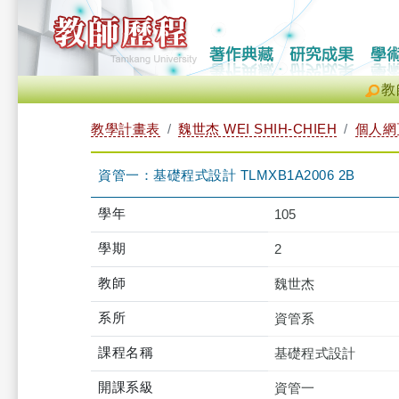
教
教學計畫表
魏世杰 WEI SHIH-CHIEH
個人網
資管一：基礎程式設計 TLMXB1A2006 2B
學年
105
學期
2
教師
魏世杰
系所
資管系
課程名稱
基礎程式設計
開課系級
資管一