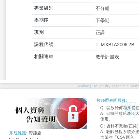
專業組別
不分組
學期序
下學期
班別
正課
課程代號
TLMXB1A2006 2B
相關連結
教學計畫表
Tamkang University Teacher ePortfo
教師歷程問與答:
Q: 開放給何種身份
A: 目前開放給淡江
使用。
Q: 資料不完整(正確)
A: 教師歷程系統介
系統維護:
資訊處
含某些「CSV匯入