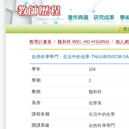
教
教學計畫表
魏和祥 WEI, HO-HSIANG
個人網
自然科學學門：生活中的化學 TNUUB0S0738 0A
學年
104
學期
2
教師
魏和祥
系所
化學系
課程名稱
生活中的化學
開課系級
自然科學學門