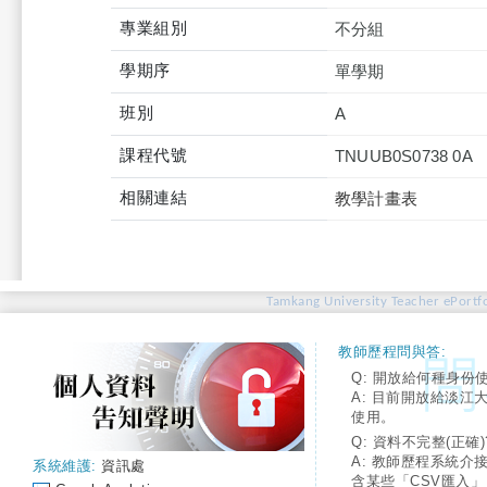
專業組別
不分組
學期序
單學期
班別
A
課程代號
TNUUB0S0738 0A
相關連結
教學計畫表
Tamkang University Teacher ePortfo
教師歷程問與答:
Q: 開放給何種身份
A: 目前開放給淡江
使用。
Q: 資料不完整(正確)
A: 教師歷程系統介
系統維護:
資訊處
含某些「CSV匯入