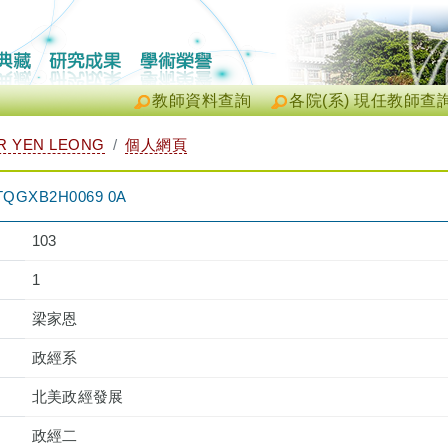
教師資料查詢
各院(系) 現任教師查
 YEN LEONG
個人網頁
XB2H0069 0A
103
1
梁家恩
政經系
北美政經發展
政經二