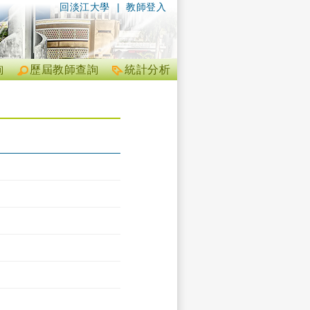
回淡江大學
|
教師登入
詢
歷屆教師查詢
統計分析