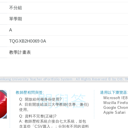
不分組
單學期
A
TQGXB2H0069 0A
教學計畫表
amkang University Teacher ePortfolio System - All Rights Reserved © by OIS, T
教師歷程問與答:
適用以下瀏覽器
Microsoft IE8
Q: 開放給何種身份使用?
Mozilla Firef
A: 目前開放給淡江大學教師(含專、兼任)
Google Chro
使用。
Apple Safari
Q: 資料不完整(正確)?
A: 教師歷程系統介接自七大系統，並包
含某些「CSV匯入」；分別有不同的資料