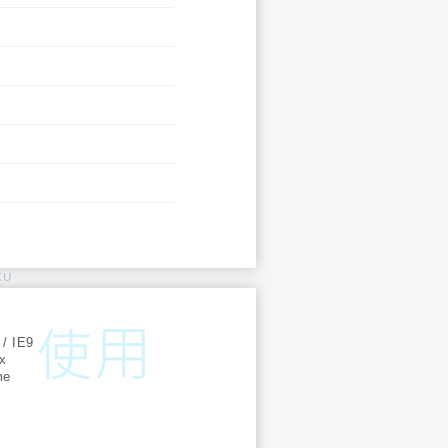
KU
:
 / IE9
ox
me