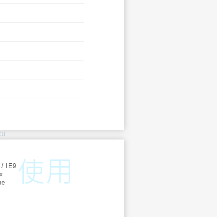
KU
:
 / IE9
ox
me