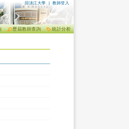
回淡江大學
|
教師登入
詢
歷屆教師查詢
統計分析