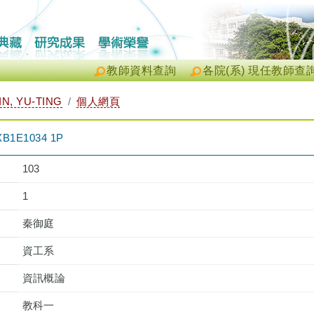
教師資料查詢
各院(系) 現任教師查
N, YU-TING
個人網頁
1E1034 1P
103
1
秦御庭
資工系
資訊概論
教科一