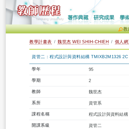
教
教學計畫表
魏世杰 WEI SHIH-CHIEH
個人網
資管二：程式設計與資料結構 TMIXB2M1326 2C
學年
95
學期
2
教師
魏世杰
系所
資管系
課程名稱
程式設計與資料結構
開課系級
資管二