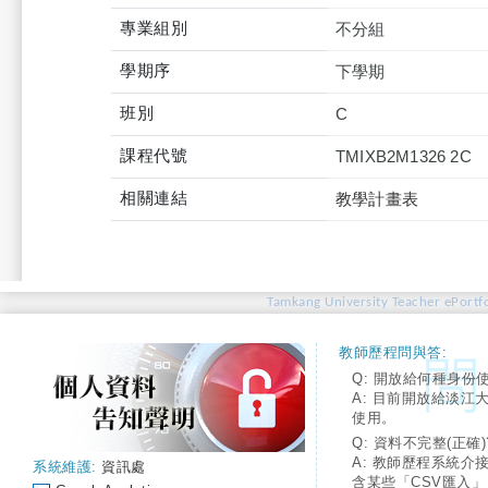
專業組別
不分組
學期序
下學期
班別
C
課程代號
TMIXB2M1326 2C
相關連結
教學計畫表
Tamkang University Teacher ePortfo
教師歷程問與答:
Q: 開放給何種身份
A: 目前開放給淡江
使用。
Q: 資料不完整(正確)
A: 教師歷程系統介
系統維護:
資訊處
含某些「CSV匯入