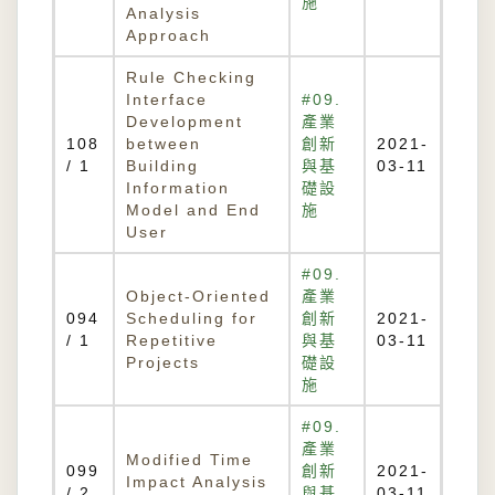
施
Analysis
Approach
Rule Checking
Interface
#09.
Development
產業
108
between
創新
2021-
/ 1
Building
與基
03-11
Information
礎設
Model and End
施
User
#09.
Object-Oriented
產業
094
Scheduling for
創新
2021-
/ 1
Repetitive
與基
03-11
Projects
礎設
施
#09.
產業
Modified Time
099
創新
2021-
Impact Analysis
/ 2
與基
03-11