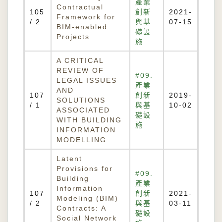
產業
Contractual
105
創新
2021-
Framework for
/ 2
與基
07-15
BIM-enabled
礎設
Projects
施
A CRITICAL
REVIEW OF
#09.
LEGAL ISSUES
產業
AND
107
創新
2019-
SOLUTIONS
/ 1
與基
10-02
ASSOCIATED
礎設
WITH BUILDING
施
INFORMATION
MODELLING
Latent
Provisions for
#09.
Building
產業
Information
107
創新
2021-
Modeling (BIM)
/ 2
與基
03-11
Contracts: A
礎設
Social Network