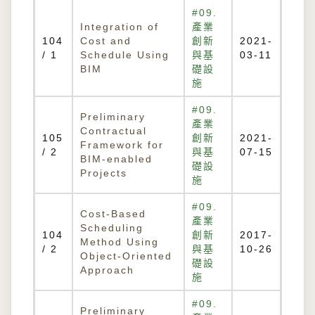
#09.
Integration of
產業
104
Cost and
創新
2021-
/ 1
Schedule Using
與基
03-11
BIM
礎設
施
#09.
Preliminary
產業
Contractual
105
創新
2021-
Framework for
/ 2
與基
07-15
BIM-enabled
礎設
Projects
施
#09.
Cost-Based
產業
Scheduling
104
創新
2017-
Method Using
/ 2
與基
10-26
Object-Oriented
礎設
Approach
施
#09.
Preliminary