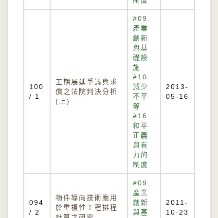
制度
#09.
產業
創新
與基
礎設
施
#10.
工期展延爭議與求
100
減少
2013-
償之法院判決分析
/ 1
不平
05-16
(上)
等
#16.
和平
正義
與有
力的
制度
#09.
產業
物件導向技術應用
094
創新
2011-
於重複性工程排程
/ 2
與基
10-23
計算之研究