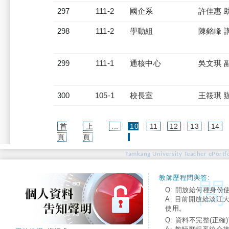
297
111-2
國企系
許佳惠 
298
111-2
學動組
陳銘峰 
299
111-1
通核中心
吳文琪 
300
105-1
校長室
王筱琪 
首
上
...
10
11
12
13
14
(current)
頁
頁
Tamkang University Teacher ePortfo
教師歷程問與答:
Q: 開放給何種身份
A: 目前開放給淡江
使用。
Q: 資料不完整(正確)