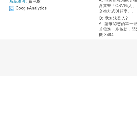
A: 教師歷程系統介
系統維護:
資訊處
含某些「CSV匯入
GoogleAnalytics
交換方式與頻率。。
Q: 我無法登入?
A: 請確認您的單一
若需進一步協助，請
機:3484