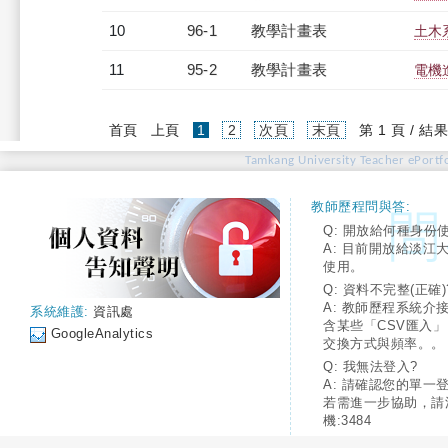
10
96-1
教學計畫表
土木系
11
95-2
教學計畫表
電機進
(current)
首頁
上頁
1
2
次頁
末頁
第 1 頁 / 結果
Tamkang University Teacher ePortfo
教師歷程問與答:
Q: 開放給何種身份
A: 目前開放給淡江
使用。
Q: 資料不完整(正確)
A: 教師歷程系統介
系統維護:
資訊處
含某些「CSV匯入
GoogleAnalytics
交換方式與頻率。。
Q: 我無法登入?
A: 請確認您的單一
若需進一步協助，請
機:3484