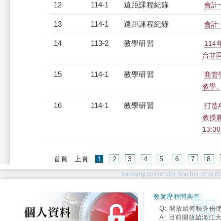
12
114-1
遠距課程紀錄
會計一
13
114-1
遠距課程紀錄
會計一
14
113-2
教學研習
11
台非同步
15
114-1
教學研習
商管學
教學、研
16
114-1
教學研習
打造
教授兼
13:3
(current)
首頁
上頁
1
2
3
4
5
6
7
8
Tamkang University Teacher ePortfo
教師歷程問與答:
Q: 開放給何種身份
A: 目前開放給淡江