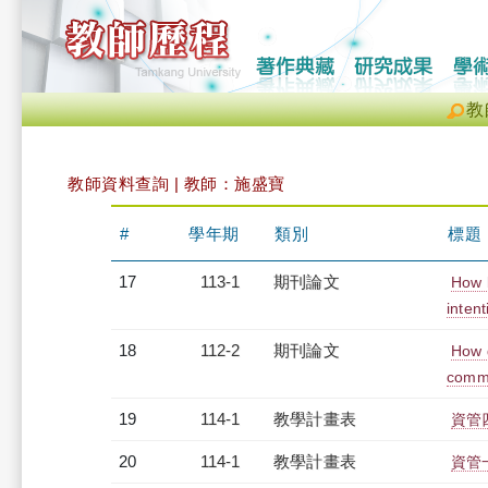
教
教師資料查詢 | 教師：施盛寶
#
學年期
類別
標題
17
113-1
期刊論文
How b
intent
18
112-2
期刊論文
How g
commu
19
114-1
教學計畫表
資管四
20
114-1
教學計畫表
資管一