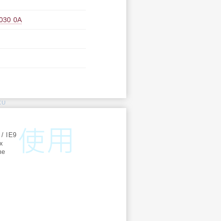
0 0A
KU
:
 / IE9
ox
me