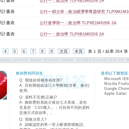
學計畫表
公行一：政治學 TLPXB1M0206 1A
學計畫表
公行一碩士班：政治經濟學專題研究 TLPXM1M103
學計畫表
公行進學班一：政治學 TLPXE1M0206 2A
學計畫表
公行一：政治學 TLPXB1M0206 2A
4
5
6
7
8
9
次頁
末頁
第 1 頁 / 結果 254 筆
amkang University Teacher ePortfolio System - All Rights Reserved © by OIS, T
教師歷程問與答:
適用以下瀏覽器
Microsoft IE8
Q: 開放給何種身份使用?
Mozilla Firef
A: 目前開放給淡江大學教師(含專、兼任)
Google Chro
使用。
Apple Safari
Q: 資料不完整(正確)?
A: 教師歷程系統介接自七大系統，並包
含某些「CSV匯入」；分別有不同的資料
交換方式與頻率。。
Q: 我無法登入?
A: 請確認您的單一登入帳號密碼無誤。