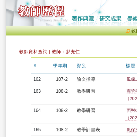
教
教師資料查詢 | 教師：郝充仁
#
學年期
類別
標題
162
107-2
論文指導
風保
163
108-2
教學研習
商管
（2020
164
108-2
教學研習
面對
（2020
165
108-2
教學計畫表
風保三