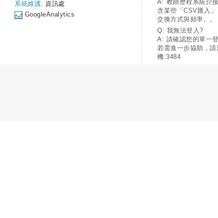
A: 教師歷程系統介
系統維護:
資訊處
含某些「CSV匯入
GoogleAnalytics
交換方式與頻率。。
Q: 我無法登入?
A: 請確認您的單一
若需進一步協助，請
機:3484