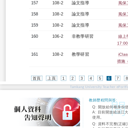
157
108-2
論文指導
風保
158
108-2
論文指導
風保
159
108-2
論文指導
風保
160
106-2
非教學研習
線上學
17:0
161
108-2
教學研習
iC
措施（2
(current)
首頁
上頁
1
2
3
4
5
6
7
Tamkang University Teacher ePortfo
教師歷程問與答:
Q: 開放給何種身份
A: 目前開放給淡江
使用。
Q: 資料不完整(正確)