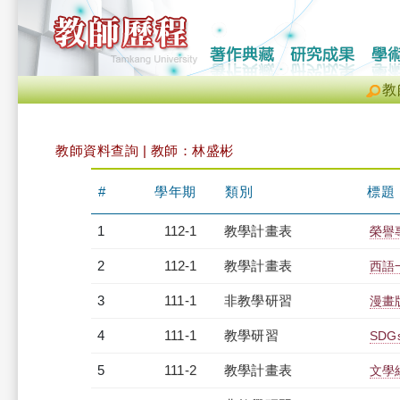
教
教師資料查詢 | 教師：林盛彬
#
學年期
類別
標題
1
112-1
教學計畫表
榮譽專
2
112-1
教學計畫表
西語一
3
111-1
非教學研習
漫畫版
4
111-1
教學研習
SDG
5
111-2
教學計畫表
文學