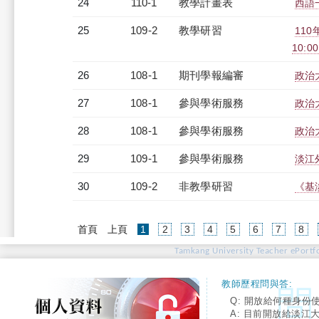
24
110-1
教學計畫表
西語一
25
109-2
教學研習
110
10:00
26
108-1
期刊學報編審
政治
27
108-1
參與學術服務
政治
28
108-1
參與學術服務
政治
29
109-1
參與學術服務
淡江
30
109-2
非教學研習
《基淡
(current)
首頁
上頁
1
2
3
4
5
6
7
8
Tamkang University Teacher ePortfo
教師歷程問與答:
Q: 開放給何種身份
A: 目前開放給淡江