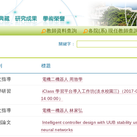
教師資料查詢
各院(系) 現任教師查
關鍵字：
別
標題
文指導
電機二機器人 周致學
學研習
iClass 學習平台導入工作坊(淡水校園三)（2017-02-2
14:00:00）
文指導
電機一機器人 林家弘
刊論文
Intelligent controller design with UUB stability
neural networks