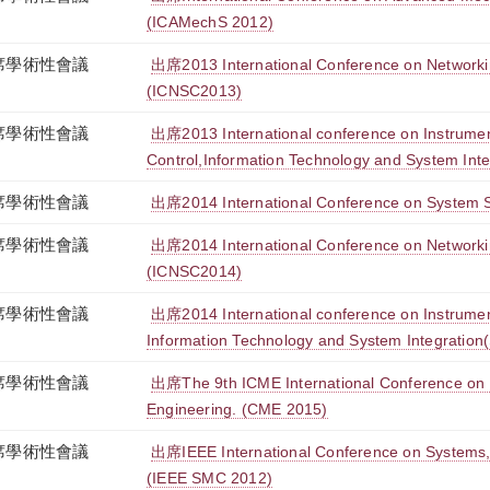
(ICAMechS 2012)
席學術性會議
出席2013 International Conference on Networki
(ICNSC2013)
席學術性會議
出席2013 International conference on Instrumen
Control,Information Technology and System Int
席學術性會議
出席2014 International Conference on System S
席學術性會議
出席2014 International Conference on Networki
(ICNSC2014)
席學術性會議
出席2014 International conference on Instrument
Information Technology and System Integratio
席學術性會議
出席The 9th ICME International Conference on
Engineering. (CME 2015)
席學術性會議
出席IEEE International Conference on Systems,
(IEEE SMC 2012)