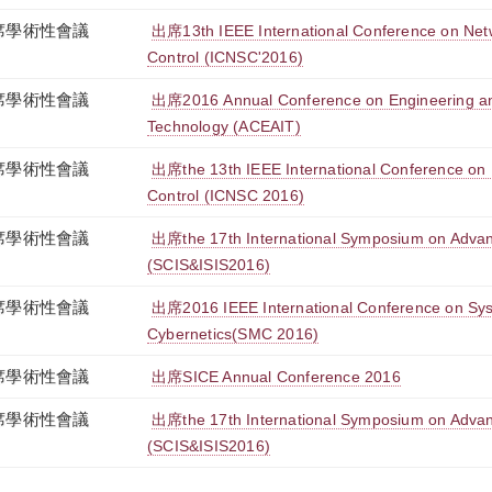
席學術性會議
出席13th IEEE International Conference on Net
Control (ICNSC'2016)
席學術性會議
出席2016 Annual Conference on Engineering an
Technology (ACEAIT)
席學術性會議
出席the 13th IEEE International Conference on 
Control (ICNSC 2016)
席學術性會議
出席the 17th International Symposium on Advanc
(SCIS&ISIS2016)
席學術性會議
出席2016 IEEE International Conference on Sy
Cybernetics(SMC 2016)
席學術性會議
出席SICE Annual Conference 2016
席學術性會議
出席the 17th International Symposium on Advanc
(SCIS&ISIS2016)