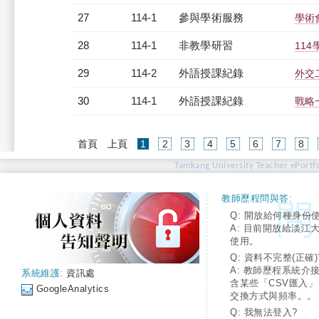
27
114-1
參與學術服務
學術
28
114-1
非教學研習
114
29
114-2
外語授課紀錄
外交二
30
114-1
外語授課紀錄
戰略一
(current)
首頁
上頁
1
2
3
4
5
6
7
8
Tamkang University Teacher ePortfo
教師歷程問與答:
Q: 開放給何種身份
A: 目前開放給淡江
使用。
Q: 資料不完整(正確)
A: 教師歷程系統介
系統維護:
資訊處
含某些「CSV匯入
GoogleAnalytics
交換方式與頻率。。
Q: 我無法登入?