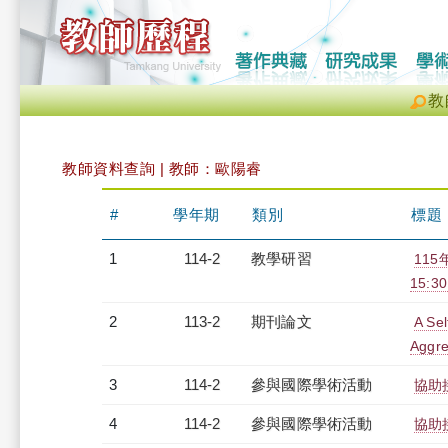
教
教師資料查詢 | 教師：歐陽睿
#
學年期
類別
標題
1
114-2
教學研習
115
15:30
2
113-2
期刊論文
A Sel
Aggre
3
114-2
參與國際學術活動
協助接
4
114-2
參與國際學術活動
協助接