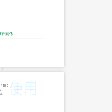
夥伴關係
KU
:
 / IE9
ox
me