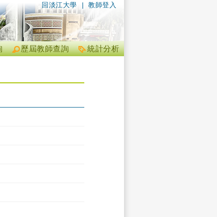
回淡江大學
|
教師登入
詢
歷屆教師查詢
統計分析