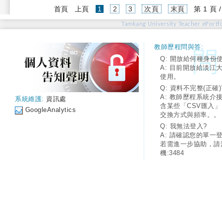
(current)
首頁
上頁
1
2
3
次頁
末頁
第 1 頁 
Tamkang University Teacher ePortfo
教師歷程問與答:
Q: 開放給何種身份
A: 目前開放給淡江
使用。
Q: 資料不完整(正確)
A: 教師歷程系統介
系統維護:
資訊處
含某些「CSV匯入
GoogleAnalytics
交換方式與頻率。。
Q: 我無法登入?
A: 請確認您的單一
若需進一步協助，請
機:3484