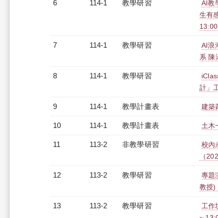
6
114-1
教學研習
AI教
生有感
13:0
7
114-1
教學研習
AI
系 陳淑
8
114-1
教學研習
iC
計」工作
9
114-1
教學計畫表
建築四
10
114-1
教學計畫表
土木一
11
113-2
非教學研習
校內
（2025
12
113-2
教學研習
專題
教授)（
13
113-2
教學研習
工作坊
~ 13