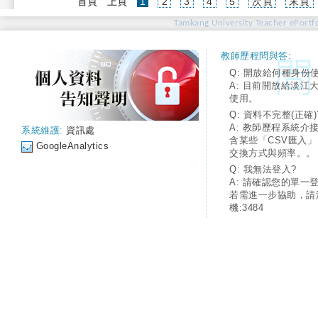
(current)
首頁
上頁
1
2
3
4
5
次頁
末頁
Tamkang University Teacher ePortfo
教師歷程問與答:
Q: 開放給何種身份
A: 目前開放給淡江
使用。
Q: 資料不完整(正確)
A: 教師歷程系統介
系統維護:
資訊處
含某些「CSV匯入
GoogleAnalytics
交換方式與頻率。。
Q: 我無法登入?
A: 請確認您的單一
若需進一步協助，請
機:3484