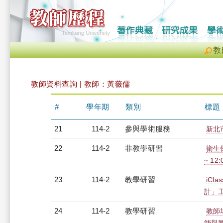
教
教師資料查詢 | 教師：黃薇儒
#
學年期
類別
標題
21
114-2
參與學術服務
新北
22
114-2
非教學研習
衛生保
~ 12
23
114-2
教學研習
iC
計」工作
24
114-2
教學研習
教師場