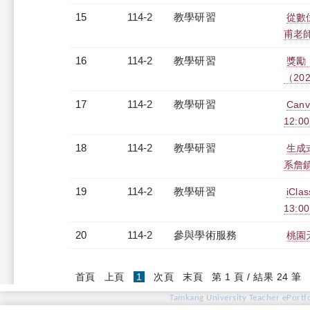
15
114-2
教學研習
從數
甫老師）
16
114-2
教學研習
獎勵
（2026
17
114-2
教學研習
Can
12:00
18
114-2
教學研習
生成
系詹鎮邦
19
114-2
教學研習
iCl
13:00
20
114-2
參與學術服務
桃園
(current)
首頁
上頁
1
次頁
末頁
第 1 頁 / 結果 24 筆
Tamkang University Teacher ePortfo