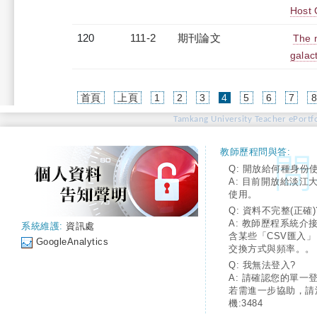
Host 
120
111-2
期刊論文
The m
galact
(current)
首頁
上頁
1
2
3
4
5
6
7
Tamkang University Teacher ePortfo
教師歷程問與答:
Q: 開放給何種身份
A: 目前開放給淡江
使用。
Q: 資料不完整(正確)
A: 教師歷程系統介
系統維護:
資訊處
含某些「CSV匯入
GoogleAnalytics
交換方式與頻率。。
Q: 我無法登入?
A: 請確認您的單一
若需進一步協助，請
機:3484