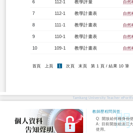
6
112-1
教學評量
自然
7
112-1
教學計畫表
自然
8
111-1
教學計畫表
自然
9
110-1
教學計畫表
自然
10
109-1
教學計畫表
自然
(current)
首頁
上頁
1
次頁
末頁
第 1 頁 / 結果 10 筆
Tamkang University Teacher ePortfo
教師歷程問與答:
Q: 開放給何種身份
A: 目前開放給淡江
使用。