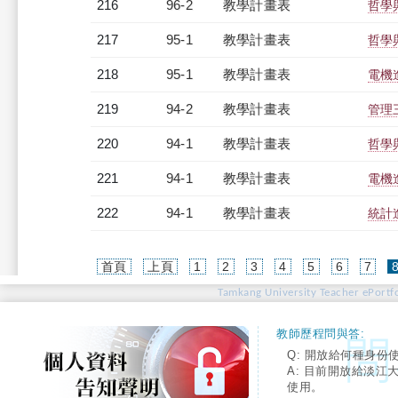
216
96-2
教學計畫表
哲學與
217
95-1
教學計畫表
哲學與
218
95-1
教學計畫表
電機進
219
94-2
教學計畫表
管理三
220
94-1
教學計畫表
哲學與
221
94-1
教學計畫表
電機進
222
94-1
教學計畫表
統計進
首頁
上頁
1
2
3
4
5
6
7
Tamkang University Teacher ePortfo
教師歷程問與答:
Q: 開放給何種身份
A: 目前開放給淡江
使用。