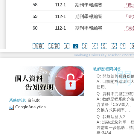
58
112-1
期刊學報編審
『政
59
112-1
期刊學報編審
『東
60
112-1
期刊學報編審
『東
(current)
首頁
上頁
1
2
3
4
5
6
7
Tamkang University Teacher ePortfo
教師歷程問與答:
Q: 開放給何種身份
A: 目前開放給淡江
使用。
Q: 資料不完整(正確)
A: 教師歷程系統介
系統維護:
資訊處
含某些「CSV匯入
GoogleAnalytics
交換方式與頻率。。
Q: 我無法登入?
A: 請確認您的單一
若需進一步協助，請
機:3484