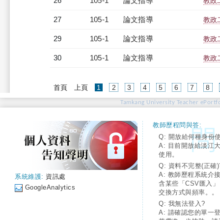
26
105-1
論文指導
教政
27
105-1
論文指導
教政
29
105-1
論文指導
教政
30
105-1
論文指導
教政
(current)
首頁
上頁
1
2
3
4
5
6
7
8
Tamkang University Teacher ePortfo
教師歷程問與答:
Q: 開放給何種身份
A: 目前開放給淡江
使用。
Q: 資料不完整(正確)
A: 教師歷程系統介
系統維護:
資訊處
含某些「CSV匯入
GoogleAnalytics
交換方式與頻率。。
Q: 我無法登入?
A: 請確認您的單一