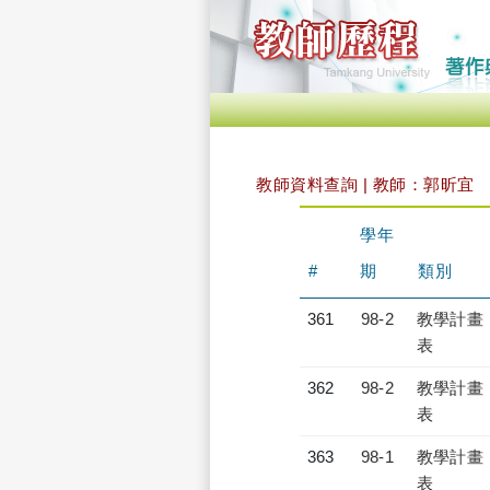
教師資料查詢 | 教師：郭昕宜
學年
#
期
類別
361
98-2
教學計畫
表
362
98-2
教學計畫
表
363
98-1
教學計畫
表