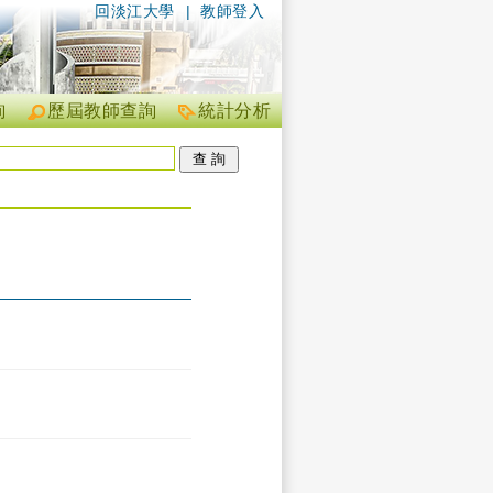
回淡江大學
|
教師登入
詢
歷屆教師查詢
統計分析