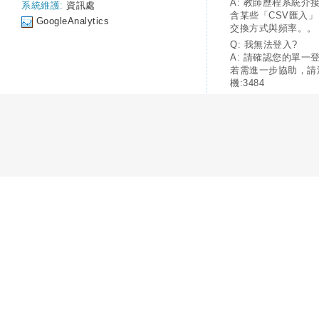
A: 教師歷程系統介
系統維護:
資訊處
含某些「CSV匯入
GoogleAnalytics
交換方式與頻率。。
Q: 我無法登入?
A: 請確認您的單一
若需進一步協助，請
機:3484