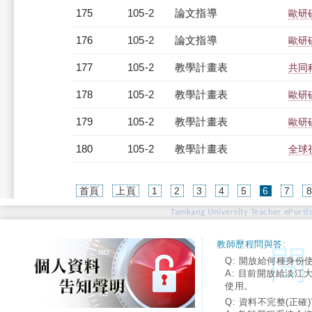
175
105-2
論文指導
歐研
176
105-2
論文指導
歐研
177
105-2
教學計畫表
共同科
178
105-2
教學計畫表
歐研碩
179
105-2
教學計畫表
歐研碩
180
105-2
教學計畫表
全球視
(current)
首頁
上頁
1
2
3
4
5
6
7
Tamkang University Teacher ePortfo
教師歷程問與答:
Q: 開放給何種身份
A: 目前開放給淡江
使用。
Q: 資料不完整(正確)