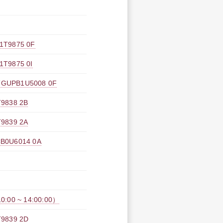
9875 0F
875 0I
B1U5008 0F
38 2B
39 2A
U6014 0A
0 ~ 14:00:00）
39 2D