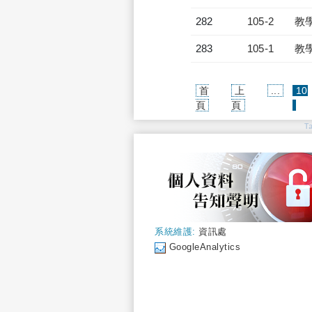
282
105-2
教
283
105-1
教
首
上
...
10
(cur
頁
頁
T
系統維護:
資訊處
GoogleAnalytics