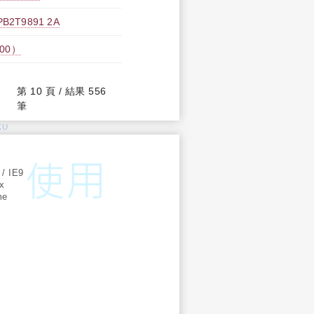
T9891 2A
:00）
第 10 頁 / 結果 556
筆
KU
:
 / IE9
ox
me