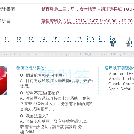
學計畫表
體育興趣二三：男．女生體育－網球專長班 TGUPB2
學研習
蒐集資料的方法（2016-12-07 14:00:00 ~ 16:00
11
12
13
14
15
16
17
18
...
次
末
rent)
頁
頁
amkang University Teacher ePortfolio System - All Rights Reserved © by OIS, T
教師歷程問與答:
適用以下瀏覽器
Microsoft IE8
Q: 開放給何種身份使用?
Mozilla Firef
A: 目前開放給淡江大學教師(含專、兼任)
Google Chro
使用。
Apple Safari
Q: 資料不完整(正確)?
A: 教師歷程系統介接自七大系統，並包
含某些「CSV匯入」；分別有不同的資料
交換方式與頻率。。
Q: 我無法登入?
A: 請確認您的單一登入帳號密碼無誤。
若需進一步協助，請洽詢資訊處 分
機:3484