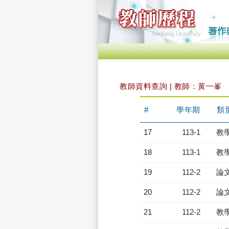
教師資料查詢 | 教師：黃一峯
#
學年期
類
17
113-1
教
18
113-1
教
19
112-2
論
20
112-2
論
21
112-2
教