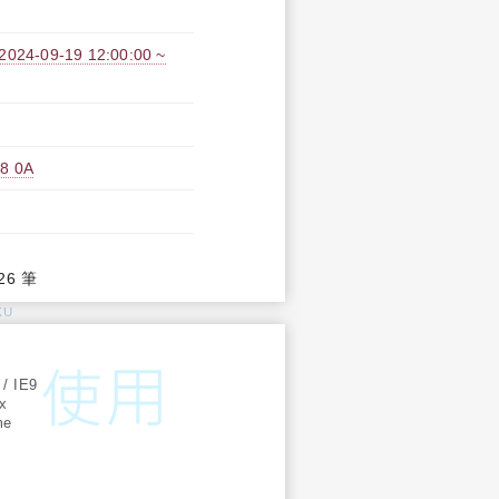
09-19 12:00:00 ~
 0A
26 筆
KU
:
 / IE9
ox
me