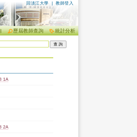
回淡江大學
|
教師登入
詢
歷屆教師查詢
統計分析
 1A
 2A