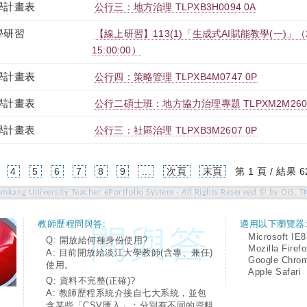
學計畫表
公行三：地方治理 TLPXB3H0094 0A
學研習
【線上研習】113(1)「生成式AI賦能教學(一)」（2024-
15:00:00）
學計畫表
公行四：策略管理 TLPXB4M0747 0P
學計畫表
公行二碩士班：地方協力治理專題 TLPXM2M2608
學計畫表
公行三：社區治理 TLPXB3M2607 0P
4
5
6
7
8
9
...
次頁
末頁
第 1 頁 / 結果 6
amkang University Teacher ePortfolio System - All Rights Reserved © by OIS, T
教師歷程問與答:
適用以下瀏覽器
Microsoft IE8
Q: 開放給何種身份使用?
Mozilla Firef
A: 目前開放給淡江大學教師(含專、兼任)
Google Chro
使用。
Apple Safari
Q: 資料不完整(正確)?
A: 教師歷程系統介接自七大系統，並包
含某些「CSV匯入」；分別有不同的資料