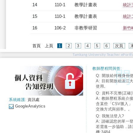
14
110-1
教學計畫表
統計三
15
110-1
教學計畫表
統計二
16
106-2
非教學研習
新竹峨
(current)
首頁
上頁
1
2
3
4
5
6
次頁
Tamkang University Teacher ePortfo
教師歷程問與答:
Q: 開放給何種身份
A: 目前開放給淡江
使用。
Q: 資料不完整(正確)
A: 教師歷程系統介
系統維護:
資訊處
含某些「CSV匯入
GoogleAnalytics
交換方式與頻率。。
Q: 我無法登入?
A: 請確認您的單一
若需進一步協助，請
機:3484