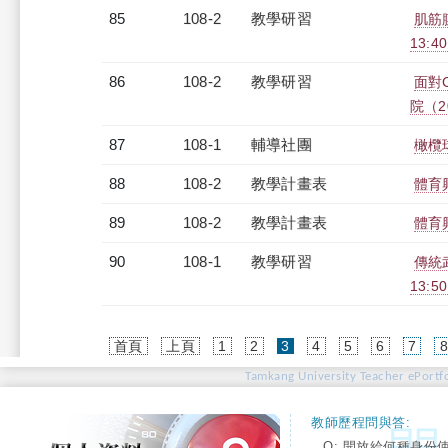
85
108-2
教學研習
肌筋膜
13:4
86
108-2
教學研習
面對
院（20
87
108-1
輔導社團
橄欖
88
108-2
教學計畫表
體育
89
108-2
教學計畫表
體育
90
108-1
教學研習
傳統武
13:5
(current)
首頁
上頁
1
2
3
4
5
6
7
Tamkang University Teacher ePortfo
教師歷程問與答:
Q: 開放給何種身份