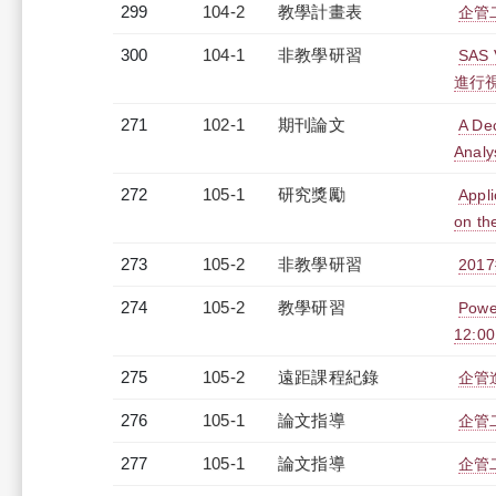
299
104-2
教學計畫表
企管二
300
104-1
非教學研習
SAS
進行視覺
271
102-1
期刊論文
A De
Analy
272
105-1
研究獎勵
Appl
on th
273
105-2
非教學研習
201
274
105-2
教學研習
Pow
12:0
275
105-2
遠距課程紀錄
企管進
276
105-1
論文指導
企管
277
105-1
論文指導
企管