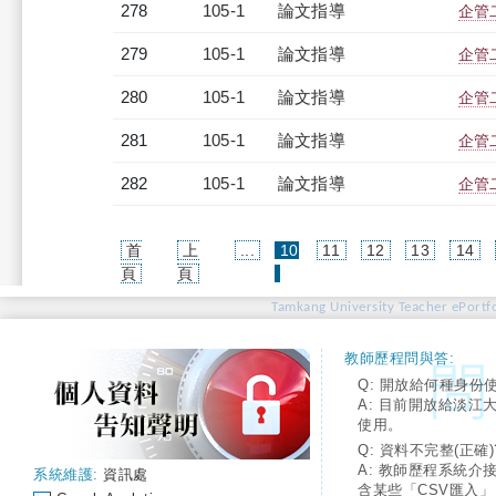
278
105-1
論文指導
企管
279
105-1
論文指導
企管
280
105-1
論文指導
企管
281
105-1
論文指導
企管
282
105-1
論文指導
企管
首
上
...
10
11
12
13
14
(current)
頁
頁
Tamkang University Teacher ePortfo
教師歷程問與答:
Q: 開放給何種身份
A: 目前開放給淡江
使用。
Q: 資料不完整(正確)
A: 教師歷程系統介
系統維護:
資訊處
含某些「CSV匯入