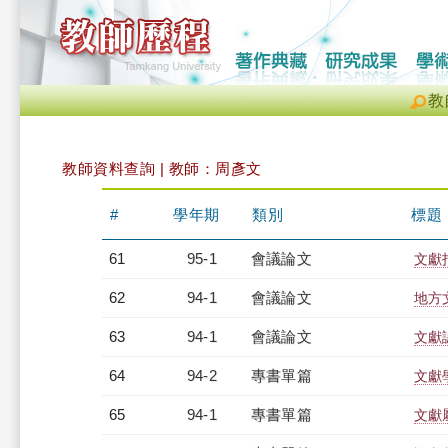
教
教師資料查詢 | 教師：周彥文
#
學年期
類別
標題
61
95-1
會議論文
文獻
62
94-1
會議論文
地方
63
94-1
會議論文
文獻
64
94-2
專書單篇
文獻
65
94-1
專書單篇
文獻