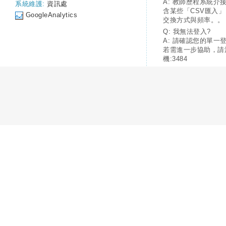
A: 教師歷程系統介
系統維護:
資訊處
含某些「CSV匯入
GoogleAnalytics
交換方式與頻率。。
Q: 我無法登入?
A: 請確認您的單一
若需進一步協助，請
機:3484