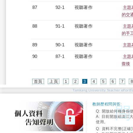
87
92-1
視聽著作
主題
的交
88
91-1
視聽著作
主題
的手
89
90-1
視聽著作
主題
90
87-1
視聽著作
主題
復後
(current)
首頁
上頁
1
2
3
4
5
6
7
Tamkang University Teacher ePortfo
教師歷程問與答:
Q: 開放給何種身份
A: 目前開放給淡江
使用。
Q: 資料不完整(正確)