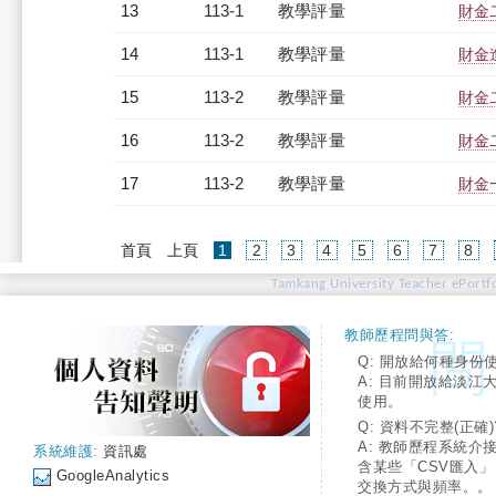
13
113-1
教學評量
財金二
14
113-1
教學評量
財金進
15
113-2
教學評量
財金二
16
113-2
教學評量
財金二
17
113-2
教學評量
財金一
(current)
首頁
上頁
1
2
3
4
5
6
7
8
Tamkang University Teacher ePortfo
教師歷程問與答:
Q: 開放給何種身份
A: 目前開放給淡江
使用。
Q: 資料不完整(正確)
A: 教師歷程系統介
系統維護:
資訊處
含某些「CSV匯入
GoogleAnalytics
交換方式與頻率。。