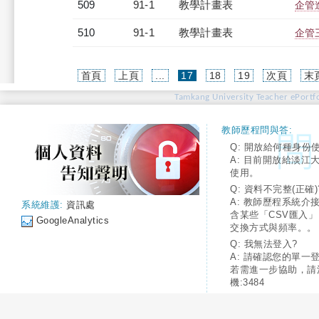
509
91-1
教學計畫表
企管進
510
91-1
教學計畫表
企管三
(current)
首頁
上頁
...
17
18
19
次頁
末
Tamkang University Teacher ePortfo
教師歷程問與答:
Q: 開放給何種身份
A: 目前開放給淡江
使用。
Q: 資料不完整(正確)
A: 教師歷程系統介
系統維護:
資訊處
含某些「CSV匯入
GoogleAnalytics
交換方式與頻率。。
Q: 我無法登入?
A: 請確認您的單一
若需進一步協助，請
機:3484