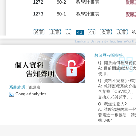
1272
90-2
教學計畫表
資圖三
1273
90-1
教學計畫表
資圖三
(current)
首頁
上頁
...
43
44
次頁
末頁
第
Tamkang University Teacher ePortfo
教師歷程問與答:
Q: 開放給何種身份
A: 目前開放給淡江
使用。
Q: 資料不完整(正確)
A: 教師歷程系統介
系統維護:
資訊處
含某些「CSV匯入
GoogleAnalytics
交換方式與頻率。。
Q: 我無法登入?
A: 請確認您的單一
若需進一步協助，請
機:3484