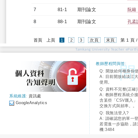
7
81-1
期刊論文
阮籍
8
88-1
期刊論文
孔孟
(current)
首頁
上頁
1
2
3
次頁
末頁
第 1 頁 
Tamkang University Teacher ePortfo
教師歷程問與答:
Q: 開放給何種身份
A: 目前開放給淡江
使用。
Q: 資料不完整(正確)
A: 教師歷程系統介
系統維護:
資訊處
含某些「CSV匯入
GoogleAnalytics
交換方式與頻率。。
Q: 我無法登入?
A: 請確認您的單一
若需進一步協助，請
機:3484