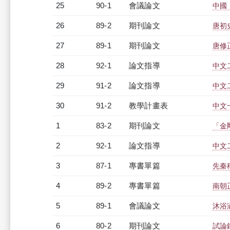
25
90-1
會議論文
中國
26
89-2
期刊論文
唐初
27
89-1
期刊論文
唐修
28
92-1
論文指導
中文
29
91-2
論文指導
中文
30
91-2
教學計畫表
中文一
1
83-2
期刊論文
「金
2
92-1
論文指導
中文
3
87-1
專書單篇
先秦
4
89-2
專書單篇
南朝
5
89-1
會議論文
沐浴
6
80-2
期刊論文
試論