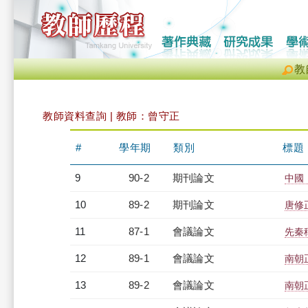
教
教師資料查詢 | 教師：曾守正
#
學年期
類別
標題
9
90-2
期刊論文
中國
10
89-2
期刊論文
唐修
11
87-1
會議論文
先秦
12
89-1
會議論文
南朝
13
89-2
會議論文
南朝